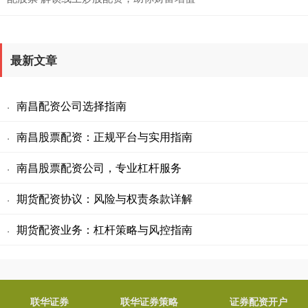
最新文章
南昌配资公司选择指南
·
南昌股票配资：正规平台与实用指南
·
南昌股票配资公司，专业杠杆服务
·
期货配资协议：风险与权责条款详解
·
期货配资业务：杠杆策略与风控指南
·
联华证券
联华证券策略
证券配资开户