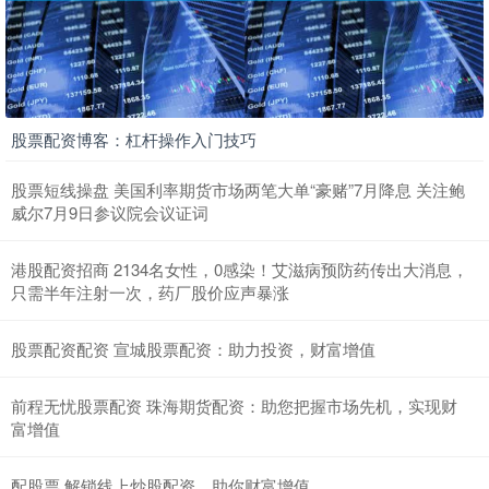
股票配资博客：杠杆操作入门技巧
股票短线操盘 美国利率期货市场两笔大单“豪赌”7月降息 关注鲍
威尔7月9日参议院会议证词
港股配资招商 2134名女性，0感染！艾滋病预防药传出大消息，
只需半年注射一次，药厂股价应声暴涨
股票配资配资 宣城股票配资：助力投资，财富增值
前程无忧股票配资 珠海期货配资：助您把握市场先机，实现财
富增值
配股票 解锁线上炒股配资，助你财富增值