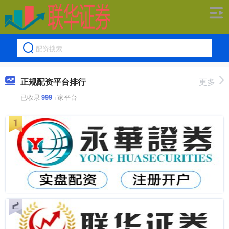
正规配资平台排行
更多
已收录
999
+家平台