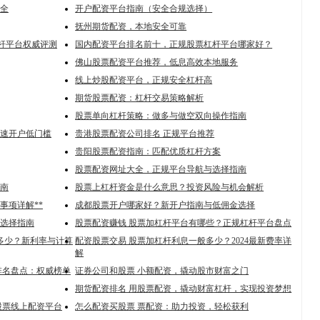
全
开户配资平台指南（安全合规选择）
抚州期货配资，本地安全可靠
杠杆平台权威评测
国内配资平台排名前十，正规股票杠杆平台哪家好？
佛山股票配资平台推荐，低息高效本地服务
线上炒股配资平台，正规安全杠杆高
期货股票配资：杠杆交易策略解析
股票单向杠杆策略：做多与做空双向操作指南
速开户低门槛
贵港股票配资公司排名 正规平台推荐
贵阳股票配资指南：匹配优质杠杆方案
股票配资网址大全，正规平台导航与选择指南
南
股票上杠杆资金是什么意思？投资风险与机会解析
事项详解**
成都股票开户哪家好？新开户指南与低佣金选择
选择指南
股票配资赚钱 股票加杠杆平台有哪些？正规杠杆平台盘点
多少？新利率与计算
配资股票交易 股票加杠杆利息一般多少？2024最新费率详
解
排名盘点：权威榜单
证券公司和股票 小额配资，撬动股市财富之门
期货配资排名 用股票配资，撬动财富杠杆，实现投资梦想
股票线上配资平台
怎么配资买股票 票配资：助力投资，轻松获利