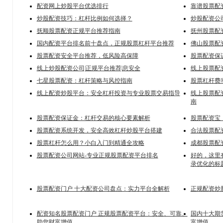
配资网上炒股平台优选排行
靠谱股票配
炒股配资技巧：杠杆比例如何选择？
炒股配资公
抚顺股票配资正规平台推荐指南
抚州股票配
国内配资平台排名前十盘点，正规股票杠杆平台推荐
佛山股票配
股票配资安全平台推荐，低风险高保障
股票配资保
线上炒股配资公司|正规平台推荐|息安全
线上股票配
七星股票配资：杠杆策略与风控指南
股票杠杆费
线上配资炒股平台：安全杠杆投资与专业股票交易指导
线上股票配
南
股票配资保证金：杠杆交易的核心要素解析
股票配资宝
股票配资系统开发，安全高效杠杆炒股平台搭建
合法股票配
股票杠杆怎么用？小白入门到精通全攻略
成都股票配
股票配资公司网站-专业正规股票配资平台排名
好的，这里
录优化的标
股票配资门户 十大配资公司盘点：实力平台全解析
正规配资炒
配资知名股票配资门户 正规股票配资平台：安全、可靠、
国内十大期
助您财富增值
富增值