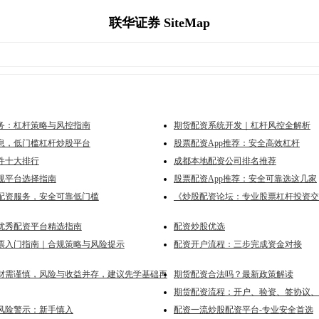
联华证券 SiteMap
务：杠杆策略与风控指南
期货配资系统开发｜杠杆风控全解析
息，低门槛杠杆炒股平台
股票配资App推荐：安全高效杠杆
件十大排行
成都本地配资公司排名推荐
规平台选择指南
股票配资App推荐：安全可靠选这几家
配资服务，安全可靠低门槛
《炒股配资论坛：专业股票杠杆投资交
优秀配资平台精选指南
配资炒股优选
票入门指南｜合规策略与风险提示
配资开户流程：三步完成资金对接
财需谨慎，风险与收益并存，建议先学基础再
期货配资合法吗？最新政策解读
期货配资流程：开户、验资、签协议、
风险警示：新手慎入
配资一流炒股配资平台-专业安全首选