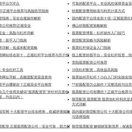
资平台TOP点
可靠的配资平台，专业风控保障资金安
司|正规平台推荐与风险防范指南
炒股配资费用标准与利息计算方式
资指南：安全合规操作解析
国内配资平台排名前十强 | 正规股票
资公司推荐|正规安全
佛山炒股配资策略解析
证金：风险与杠杆详解
股票配资博客：杠杆操作入门技巧
资：新手入门指南
期货配资策略与风险解析
率详解：低成本配资策略
股票杠杆保证金入门指南
资网站排名前十，正规杠杆平台推荐与开户指
线上配资炒股平台：安全杠杆投资，快
贵阳股票配资公司推荐
：专业杠杆工具
10倍杠杆配资，高收益高风险
资网址导航，高额度配资渠道查询
股票如何开杠杆？小白入门到实操全指
资平台哪家好？正规安全平台推荐
**炒股配资怎么操作？完整流程与注意
有几个使用关键词“股票配资官”并针对百度收
股票配资公司有哪些？正规平台推荐与
题，均在以内：
期货配资 股票配资 股票加杠杆利息是
方式详解
股官网 十大配资平台排名榜单，权威评测揭晓
国内最好期货配资公司 十大配资公司
与选择指南
货配资 正规股票配资公司：安全可靠，助力财
期货股票配资 解锁财富新境界：探索